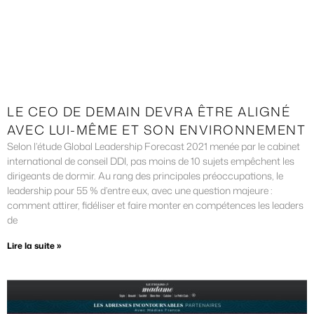
LE CEO DE DEMAIN DEVRA ÊTRE ALIGNÉ
AVEC LUI-MÊME ET SON ENVIRONNEMENT
Selon l’étude Global Leadership Forecast 2021 menée par le cabinet
international de conseil DDI, pas moins de 10 sujets empêchent les
dirigeants de dormir. Au rang des principales préoccupations, le
leadership pour 55 % d’entre eux, avec une question majeure :
comment attirer, fidéliser et faire monter en compétences les leaders
de
Lire la suite »