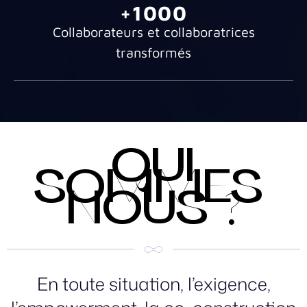
+1000
Collaborateurs et collaboratrices
transformés
QUI
SOMMES-
NOUS ?
En toute situation, l’exigence,