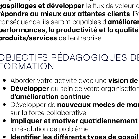
gaspillages et développer
le flux de valeur
répondre au mieux aux attentes clients
. P
conséquence, ils seront capables d’
améliorer
performances, la productivité et la qualit
produits/services
de l’entreprise.
OBJECTIFS PÉDAGOGIQUES D
FORMATION
Aborder votre activité avec une
vision de
Développer
au sein de votre organisatio
d’amélioration continue
Développer de
nouveaux modes de ma
sur la force collaborative
Impliquer et motiver quotidiennement
la résolution de problème
Identifier les différents types de gaspi