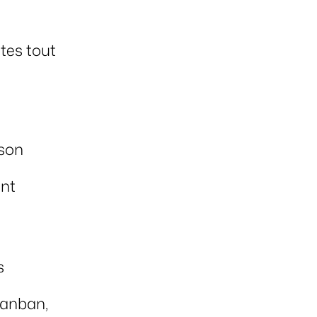
ntes tout
 son
ent
s
Kanban,