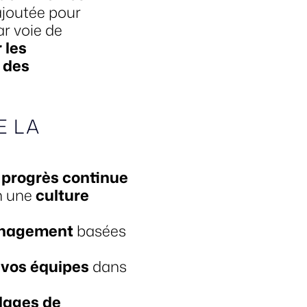
 ajoutée pour
ar voie de
 les
é des
E LA
 progrès continue
n une
culture
nagement
basées
 vos équipes
dans
llages de