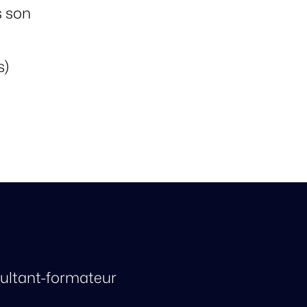
s son
s)
ultant-formateur