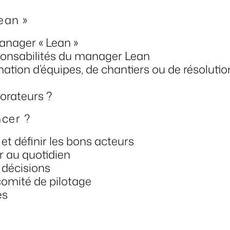
ean »
anager « Lean »
sponsabilités du manager Lean
ation d’équipes, de chantiers ou de résolutio
orateurs ?
cer ?
t définir les bons acteurs
r au quotidien
 décisions
comité de pilotage
ès