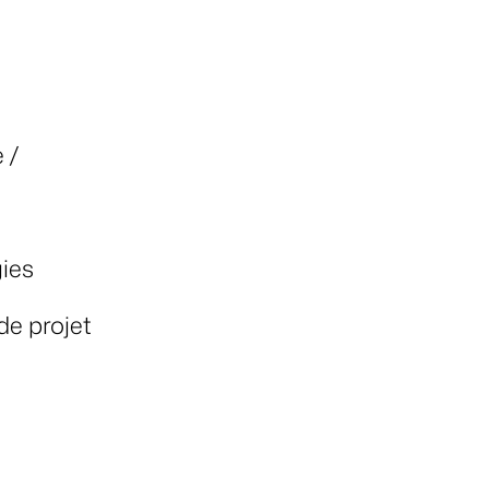
 /
gies
de projet