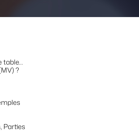
e table…
 (MV) ?
xemples
, Parties