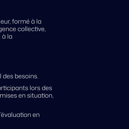
ur, formé à la
igence collective,
 à la
l des besoins.
ticipants lors des
mises en situation,
’évaluation en