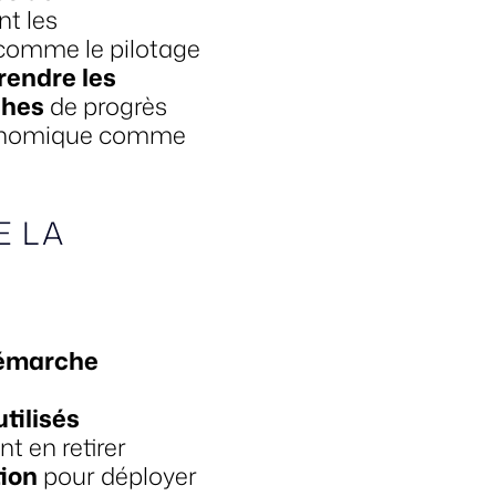
nt les
comme le pilotage
endre les
ches
de progrès
conomique comme
E LA
démarche
utilisés
nt en retirer
tion
pour déployer