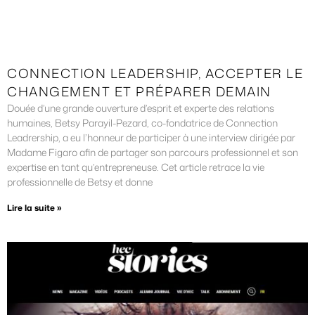
CONNECTION LEADERSHIP, ACCEPTER LE
CHANGEMENT ET PRÉPARER DEMAIN
Douée d’une grande ouverture d’esprit et experte des relations
humaines, Betsy Parayil-Pezard, co-fondatrice de Connection
Leadrership, a eu l’honneur de participer à une interview dirigée par
Madame Figaro afin de partager son parcours professionnel et son
expertise en tant qu’entrepreneuse. Cet article retrace la vie
professionnelle de Betsy et donne
Lire la suite »