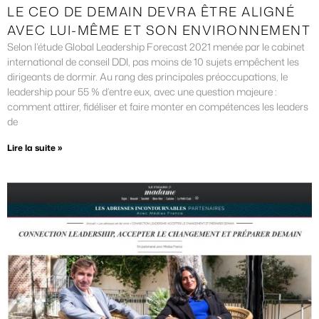
LE CEO DE DEMAIN DEVRA ÊTRE ALIGNÉ
AVEC LUI-MÊME ET SON ENVIRONNEMENT
Selon l’étude Global Leadership Forecast 2021 menée par le cabinet
international de conseil DDI, pas moins de 10 sujets empêchent les
dirigeants de dormir. Au rang des principales préoccupations, le
leadership pour 55 % d’entre eux, avec une question majeure :
comment attirer, fidéliser et faire monter en compétences les leaders
de
Lire la suite »